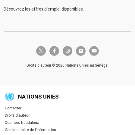
Découvrez les offres d'emploi disponibles.
twitter-x
facebook-f
instagram
flickr
youtube
Droits d'auteur © 2026 Nations Unies au Sénégal
NATIONS UNIES
Contacter
Global U.N. menu
Droits d'auteur
Courriers frauduleux
Confidentialité de l'information