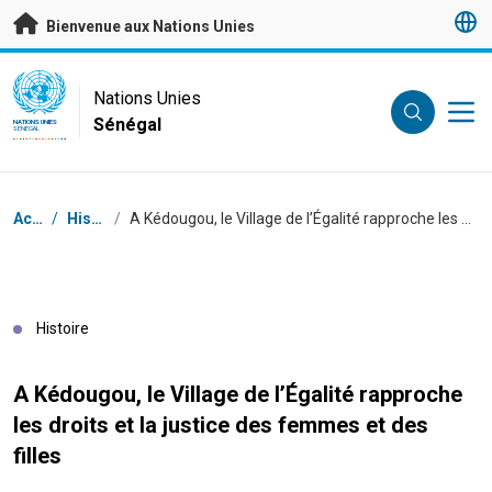
Passer au contenu principal
Bienvenue aux Nations Unies
UN Logo
Nations Unies
Sénégal
NATIONS UNIES
SÉNÉGAL
Fil d'Ariane
Accueil
/
Histoires
/
A Kédougou, le Village de l’Égalité rapproche les droits et la justice des femmes et des filles
Histoire
A Kédougou, le Village de l’Égalité rapproche
les droits et la justice des femmes et des
filles