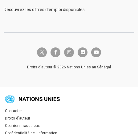
Découvrez les offres d'emploi disponibles.
twitter-x
facebook-f
instagram
flickr
youtube
Droits d'auteur © 2026 Nations Unies au Sénégal
NATIONS UNIES
Contacter
Global U.N. menu
Droits d'auteur
Courriers frauduleux
Confidentialité de l'information