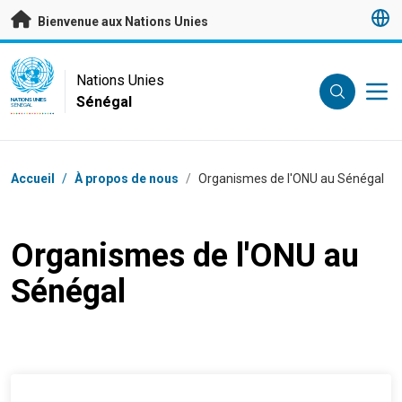
Passer au contenu principal
Bienvenue aux Nations Unies
UN Logo
Nations Unies
Sénégal
NATIONS UNIES
SÉNÉGAL
Fil d'Ariane
Accueil
/
À propos de nous
/
Organismes de l'ONU au Sénégal
Organismes de l'ONU au
Sénégal