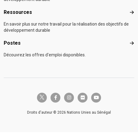
Ressources
Res
En savoir plus sur notre travail pour la réalisation des objectifs de
développement durable
Postes
Pos
Découvrez les offres d'emploi disponibles.
twitter-x
facebook-f
instagram
flickr
youtube
Droits d'auteur © 2026 Nations Unies au Sénégal