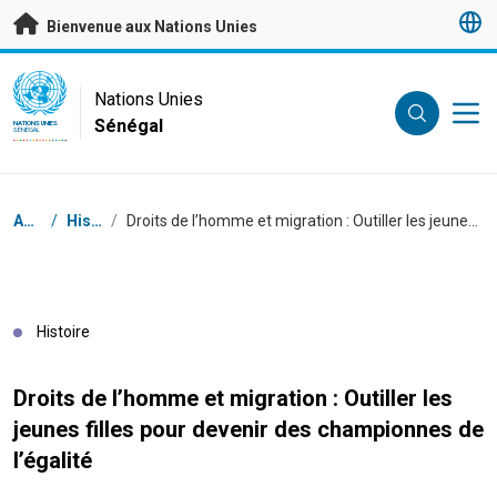
Passer au contenu principal
Bienvenue aux Nations Unies
UN Logo
Nations Unies
Sénégal
NATIONS UNIES
SÉNÉGAL
Fil d'Ariane
Accueil
/
Histoires
/
Droits de l’homme et migration : Outiller les jeunes filles pour devenir des championnes de l’égalité
Histoire
Droits de l’homme et migration : Outiller les
jeunes filles pour devenir des championnes de
l’égalité